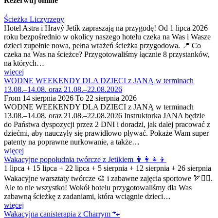
Rezerwuj online
Close
Ścieżka Liczyrzepy
Hotel Astra i Hravý Jetík zapraszają na przygodę! Od 1 lipca 2026
roku bezpośrednio w okolicy naszego hotelu czeka na Was i Wasze
dzieci zupełnie nowa, pełna wrażeń ścieżka przygodowa. 📍 Co
czeka na Was na ścieżce? Przygotowaliśmy łącznie 8 przystanków,
na których…
więcej
WODNE WEEKENDY DLA DZIECI z JANĄ w terminach
13.08.–14.08. oraz 21.08.–22.08.2026
From
14 sierpnia 2026
To
22 sierpnia 2026
WODNE WEEKENDY DLA DZIECI z JANĄ w terminach
13.08.–14.08. oraz 21.08.–22.08.2026 Instruktorka JANA będzie
do Państwa dyspozycji przez 2 DNI i doradzi, jak dalej pracować z
dziećmi, aby nauczyły się prawidłowo pływać. Pokaże Wam super
patenty na poprawne nurkowanie, a także…
więcej
Wakacyjne popołudnia twórcze z Jetikiem 👨‍👩‍👧‍👦
1 lipca + 15 lipca + 22 lipca + 5 sierpnia + 12 sierpnia + 26 sierpnia
Wakacyjne warsztaty twórcze 🎨 i zabawne zajęcia sportowe 🏹🤸‍♂️.
Ale to nie wszystko! Wokół hotelu przygotowaliśmy dla Was
zabawną ścieżkę z zadaniami, która wciągnie dzieci…
więcej
Wakacyjna canisterapia z Charrym 🐾