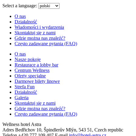
menu
Select a language:
O nas
Działalność
Wiadomości i wydarzenia
Skontaktuj się z nami
Gdzie można nas znaleźć?
Często zadawane pytania (FAQ)
O nas
Nasze pokoje
Restaurace a lobby bar
Centrum Wellness
Oferty specjalne
Darmowe bilety linowe
Strefa Fun
Działalność
Galeria
Skontaktuj się z nami
Gdzie można nas znaleźć?
Często zadawane pytania (FAQ)
Wellness hotel Astra
Adres
Bedřichov 10, Špindlerův Mlýn, 543 51, Czech republic
Telefon
+420 777 109 407
E-mail
info@hotel-astra.cz