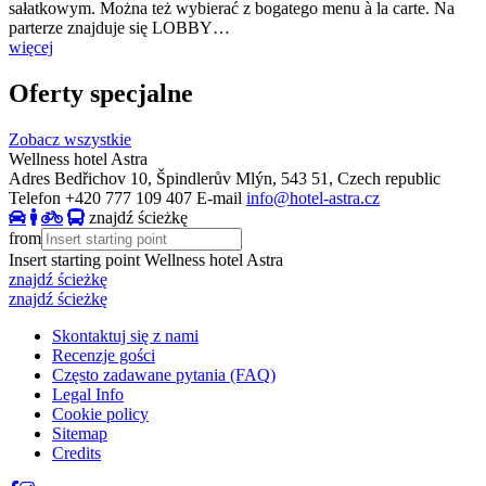
sałatkowym. Można też wybierać z bogatego menu à la carte. Na
parterze znajduje się LOBBY…
więcej
Oferty specjalne
Zobacz wszystkie
Wellness hotel Astra
Adres
Bedřichov 10, Špindlerův Mlýn, 543 51, Czech republic
Telefon
+420 777 109 407
E-mail
info@hotel-astra.cz
znajdź ścieżkę
from
Insert starting point
Wellness hotel Astra
znajdź ścieżkę
znajdź ścieżkę
Skontaktuj się z nami
Recenzje gości
Często zadawane pytania (FAQ)
Legal Info
Cookie policy
Sitemap
Credits