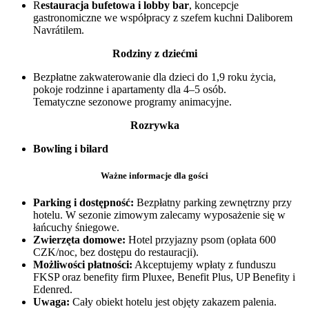
R
estauracja bufetowa i lobby bar
, koncepcje
gastronomiczne we współpracy z szefem kuchni Daliborem
Navrátilem.
Rodziny z dziećmi
Bezpłatne zakwaterowanie dla dzieci do 1,9 roku życia,
pokoje rodzinne i apartamenty dla 4–5 osób.
Tematyczne sezonowe programy animacyjne.
Rozrywka
Bowling i bilard
Ważne informacje dla gości
Parking i dostępność:
Bezpłatny parking zewnętrzny przy
hotelu. W sezonie zimowym zalecamy wyposażenie się w
łańcuchy śniegowe.
Zwierzęta domowe:
Hotel przyjazny psom (opłata 600
CZK/noc, bez dostępu do restauracji).
Możliwości płatności:
Akceptujemy wpłaty z funduszu
FKSP oraz benefity firm Pluxee, Benefit Plus, UP Benefity i
Edenred.
Uwaga:
Cały obiekt hotelu jest objęty zakazem palenia.