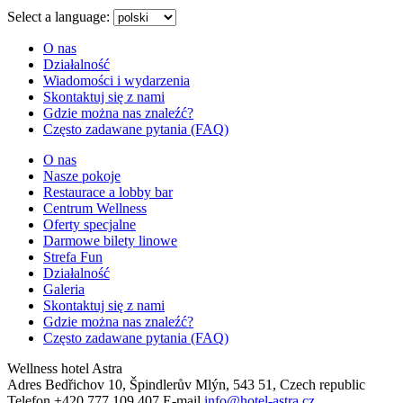
menu
Select a language:
O nas
Działalność
Wiadomości i wydarzenia
Skontaktuj się z nami
Gdzie można nas znaleźć?
Często zadawane pytania (FAQ)
O nas
Nasze pokoje
Restaurace a lobby bar
Centrum Wellness
Oferty specjalne
Darmowe bilety linowe
Strefa Fun
Działalność
Galeria
Skontaktuj się z nami
Gdzie można nas znaleźć?
Często zadawane pytania (FAQ)
Wellness hotel Astra
Adres
Bedřichov 10, Špindlerův Mlýn, 543 51, Czech republic
Telefon
+420 777 109 407
E-mail
info@hotel-astra.cz