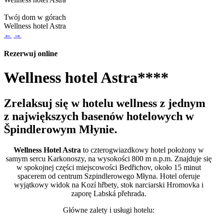
Play
Twój dom w górach
video
Wellness hotel Astra
←
→
Rezerwuj online
Close
Wellness hotel Astra****
Zrelaksuj się w hotelu wellness z jednym
z największych basenów hotelowych w
Špindlerowym Młynie.
Wellness Hotel Astra
to czterogwiazdkowy hotel położony w
samym sercu Karkonoszy, na wysokości 800 m n.p.m. Znajduje się
w spokojnej części miejscowości Bedřichov, około 15 minut
spacerem od centrum Szpindlerowego Młyna. Hotel oferuje
wyjątkowy widok na Kozí hřbety, stok narciarski Hromovka i
zaporę Labská přehrada.
Główne zalety i usługi hotelu: