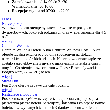
Zameldowanie:
od 14:00 do 21:30.
Wymeldowanie:
do 10:00.
Recepcja
: czynna od 07:00 do 22:00.
O nas
Nasze pokoje
W naszym hotelu oferujemy zakwaterowanie w pokojach
dwuosobowych, pokojach rodzinnych oraz w apartamencie dla 4-5
osób.
więcej
Centrum Wellness
Centrum Wellness Hotelu Astra Centrum Wellness Hotelu Astra
oferuje idealną regenerację po dniu spędzonym na stokach
narciarskich lub górskich szlakach. Nasze nowoczesne zaplecze
zostało zaprojektowane z myślą o maksymalnym relaksie ciała i
umysłu. Co oferuje nasze centrum wellness: Basen pływacki:
Podgrzewany (26-28°C) basen…
więcej
Strefa Fun
Fun Zone oferuje zabawę dla całej rodziny.
więcej
Restaurace a lobby bar
Posiłek można zjeść w naszej restauracji, która znajduje się na
pierwszym piętrze hotelu. Serwujemy śniadania i kolacje w formie
bufetu, a w wybranych terminach 3-daniowe menu z bufetem