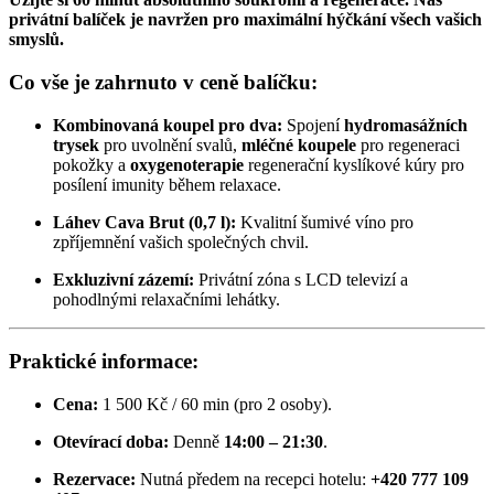
privátní balíček je navržen pro maximální hýčkání všech vašich
smyslů.
Co vše je zahrnuto v ceně balíčku:
Kombinovaná koupel pro dva:
Spojení
hydromasážních
trysek
pro uvolnění svalů,
mléčné koupele
pro regeneraci
pokožky a
o
xygenoterapie
regenerační kyslíkové kúry pro
posílení imunity během relaxace.
Láhev Cava Brut (0,7 l):
Kvalitní šumivé víno pro
zpříjemnění vašich společných chvil.
Exkluzivní zázemí:
Privátní zóna s LCD televizí a
pohodlnými relaxačními lehátky.
Praktické informace:
Cena:
1 500 Kč / 60 min (pro 2 osoby).
Otevírací doba:
Denně
14:00 – 21:30
.
Rezervace:
Nutná předem na recepci hotelu:
+420 777 109