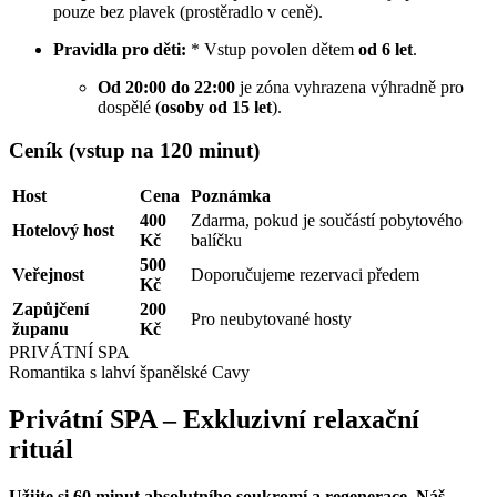
pouze bez plavek (prostěradlo v ceně).
Pravidla pro děti:
* Vstup povolen dětem
od 6 let
.
Od 20:00 do 22:00
je zóna vyhrazena výhradně pro
dospělé (
osoby od 15 let
).
Ceník (vstup na 120 minut)
Host
Cena
Poznámka
400
Zdarma, pokud je součástí pobytového
Hotelový host
Kč
balíčku
500
Veřejnost
Doporučujeme rezervaci předem
Kč
Zapůjčení
200
Pro neubytované hosty
županu
Kč
PRIVÁTNÍ SPA
Romantika s lahví španělské Cavy
Privátní SPA – Exkluzivní relaxační
rituál
Užijte si 60 minut absolutního soukromí a regenerace. Náš