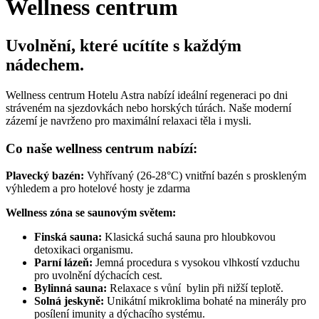
Wellness centrum
Uvolnění, které ucítíte s každým
nádechem.
Wellness centrum Hotelu Astra nabízí ideální regeneraci po dni
stráveném na sjezdovkách nebo horských túrách. Naše moderní
zázemí je navrženo pro maximální relaxaci těla i mysli.
Co naše wellness centrum nabízí:
Plavecký bazén:
Vyhřívaný (26-28°C) vnitřní bazén s proskleným
výhledem a pro hotelové hosty je zdarma
Wellness zóna se saunovým světem:
Finská sauna:
Klasická suchá sauna pro hloubkovou
detoxikaci organismu.
Parní lázeň:
Jemná procedura s vysokou vlhkostí vzduchu
pro uvolnění dýchacích cest.
Bylinná sauna:
Relaxace s vůní bylin při nižší teplotě.
Solná jeskyně:
Unikátní mikroklima bohaté na minerály pro
posílení imunity a dýchacího systému.