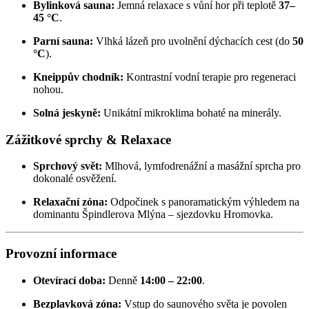
Bylinková sauna:
Jemná relaxace s vůní hor při teplotě
37–
45 °C
.
Parní sauna:
Vlhká lázeň pro uvolnění dýchacích cest (do
50
°C
).
Kneippův chodník:
Kontrastní vodní terapie pro regeneraci
nohou.
Solná jeskyně:
Unikátní mikroklima bohaté na minerály.
Zážitkové sprchy & Relaxace
Sprchový svět:
Mlhová, lymfodrenážní a masážní sprcha pro
dokonalé osvěžení.
Relaxační zóna:
Odpočinek s panoramatickým výhledem na
dominantu Špindlerova Mlýna – sjezdovku Hromovka.
Provozní informace
Otevírací doba:
Denně
14:00 – 22:00
.
Bezplavková zóna:
Vstup do saunového světa je povolen