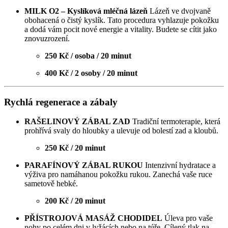
MILK O2 – Kyslíková mléčná lázeň
Lázeň ve dvojvaně
obohacená o čistý kyslík. Tato procedura vyhlazuje pokožku
a dodá vám pocit nové energie a vitality. Budete se cítit jako
znovuzrození.
250 Kč / osoba / 20 minut
400 Kč / 2 osoby / 20 minut
Rychlá regenerace a zábaly
RAŠELINOVÝ ZÁBAL ZAD
Tradiční termoterapie, která
prohřívá svaly do hloubky a ulevuje od bolestí zad a kloubů.
250 Kč / 20 minut
PARAFÍNOVÝ ZÁBAL RUKOU
Intenzivní hydratace a
výživa pro namáhanou pokožku rukou. Zanechá vaše ruce
sametově hebké.
200 Kč / 20 minut
PŘÍSTROJOVÁ MASÁŽ CHODIDEL
Úleva pro vaše
nohy po celém dni v lyžácích nebo na túře. Cílený tlak na