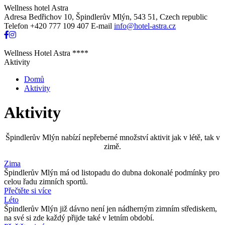
Wellness hotel Astra
Adresa
Bedřichov 10, Špindlerův Mlýn, 543 51, Czech republic
Telefon
+420 777 109 407
E-mail
info@hotel-astra.cz
Wellness Hotel Astra ****
Aktivity
Domů
Aktivity
Aktivity
Špindlerův Mlýn nabízí nepřeberné množství aktivit jak v létě, tak v
zimě.
Zima
Špindlerův Mlýn má od listopadu do dubna dokonalé podmínky pro
celou řadu zimních sportů.
Přečtěte si více
Léto
Špindlerův Mlýn již dávno není jen nádherným zimním střediskem,
na své si zde každý přijde také v letním období.