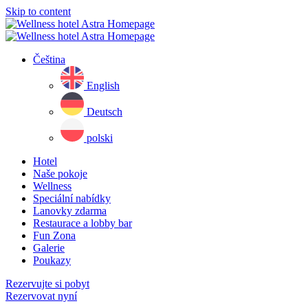
Skip to content
Čeština
English
Deutsch
polski
Hotel
Naše pokoje
Wellness
Speciální nabídky
Lanovky zdarma
Restaurace a lobby bar
Fun Zona
Galerie
Poukazy
Rezervujte si pobyt
Rezervovat nyní
Close