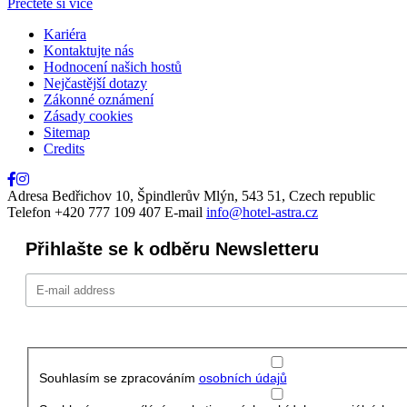
Přečtěte si více
Kariéra
Kontaktujte nás
Hodnocení našich hostů
Nejčastější dotazy
Zákonné oznámení
Zásady cookies
Sitemap
Credits
Adresa
Bedřichov 10, Špindlerův Mlýn, 543 51, Czech republic
Telefon
+420 777 109 407
E-mail
info@hotel-astra.cz
Přihlašte se k odběru Newsletteru
Souhlasím se zpracováním
osobních údajů