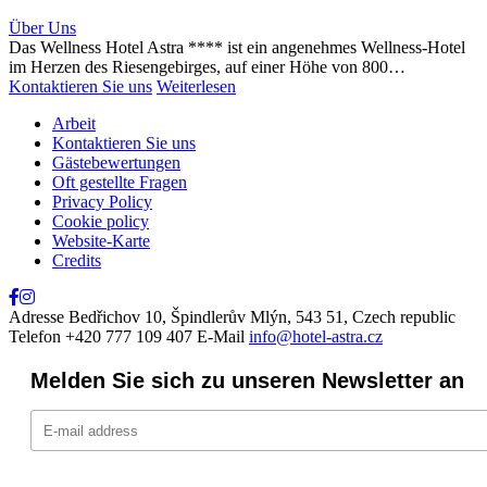
Schließen
Über Uns
Das Wellness Hotel Astra **** ist ein angenehmes Wellness-Hotel
im Herzen des Riesengebirges, auf einer Höhe von 800…
Kontaktieren Sie uns
Weiterlesen
Arbeit
Kontaktieren Sie uns
Gästebewertungen
Oft gestellte Fragen
Privacy Policy
Cookie policy
Website-Karte
Credits
Adresse
Bedřichov 10, Špindlerův Mlýn, 543 51, Czech republic
Telefon
+420 777 109 407
E-Mail
info@hotel-astra.cz
Melden Sie sich zu unseren Newsletter an