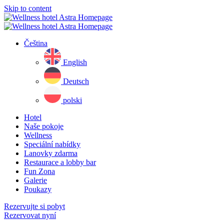
Skip to content
Čeština
English
Deutsch
polski
Hotel
Naše pokoje
Wellness
Speciální nabídky
Lanovky zdarma
Restaurace a lobby bar
Fun Zona
Galerie
Poukazy
Rezervujte si pobyt
Rezervovat nyní
Close