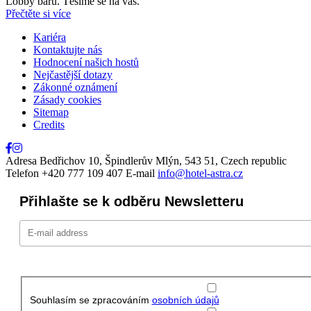
Lobby baru. Těšíme se na vás.
Přečtěte si více
Kariéra
Kontaktujte nás
Hodnocení našich hostů
Nejčastější dotazy
Zákonné oznámení
Zásady cookies
Sitemap
Credits
Adresa
Bedřichov 10, Špindlerův Mlýn, 543 51, Czech republic
Telefon
+420 777 109 407
E-mail
info@hotel-astra.cz
Přihlašte se k odběru Newsletteru
Souhlasím se zpracováním
osobních údajů