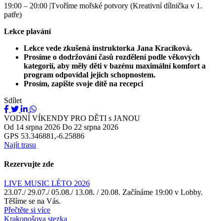
19:00 – 20:00 |Tvoříme mořské potvory (Kreativní dílnička v 1.
patře)
Lekce plavání
Lekce vede zkušená instruktorka Jana Kracíková.
Prosíme o dodržování časů rozdělení podle věkových
kategorií, aby měly děti v bazénu maximální komfort a
program odpovídal jejich schopnostem.
Prosím, zapište svoje dítě na recepci
Sdílet
VODNÍ VÍKENDY PRO DĚTI s JANOU
Od
14 srpna 2026
Do
22 srpna 2026
GPS
53.346881,-6.25886
Najít trasu
Rezervujte zde
Zavřít
LIVE MUSIC LÉTO 2026
23.07./ 29.07./ 05.08./ 13.08. / 20.08. Začínáme 19:00 v Lobby.
Těšíme se na Vás.
Přečtěte si více
Krakonošova stezka