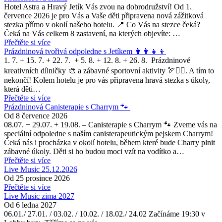
Hotel Astra a Hravý Jetík Vás zvou na dobrodružství! Od 1.
července 2026 je pro Vás a Vaše děti připravena nová zážitková
stezka přímo v okolí našeho hotelu. 📍 Co Vás na stezce čeká?
Čeká na Vás celkem 8 zastavení, na kterých objevíte: …
Přečtěte si více
Prázdninová tvořivá odpoledne s Jetíkem 👨‍👩‍👧‍👦
1. 7. + 15. 7. + 22. 7. + 5. 8. + 12. 8. + 26. 8. Prázdninové
kreativních dílničky 🎨 a zábavné sportovní aktivity 🏹🤸‍♂️. A tím to
nekončí! Kolem hotelu je pro vás připravena hravá stezka s úkoly,
která děti…
Přečtěte si více
Prázdninová Canisterapie s Charrym 🐾
Od
8 července 2026
08.07. + 29.07. + 19.08. – Canisterapie s Charrym 🐾 Zveme vás na
speciální odpoledne s naším canisterapeutickým pejskem Charrym!
Čeká nás i procházka v okolí hotelu, během které bude Charry plnit
zábavné úkoly. Děti si ho budou moci vzít na vodítko a…
Přečtěte si více
Live Music 25.12.2026
Od
25 prosince 2026
Přečtěte si více
Live Music zima 2027
Od
6 ledna 2027
06.01./ 27.01. / 03.02. / 10.02. / 18.02./ 24.02 Začínáme 19:30 v